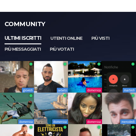
COMMUNITY
ULTIMI ISCRITTI
UTENTI ONLINE
PIÙ VISTI
PIÙ MESSAGGIATI
PIÙ VOTATI
giovedì
sabato
domenica
martedì
domenica
domenica
domenica
mercoledì