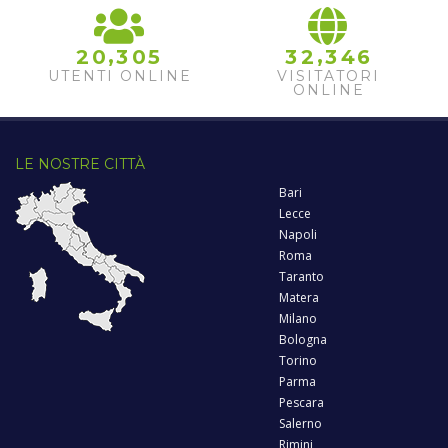
,
,
2
0
3
0
5
3
2
3
4
6
UTENTI ONLINE
VISITATORI
ONLINE
LE NOSTRE CITTÀ
Bari
Lecce
Napoli
Roma
Taranto
Matera
Milano
Bologna
Torino
Parma
Pescara
Salerno
Rimini