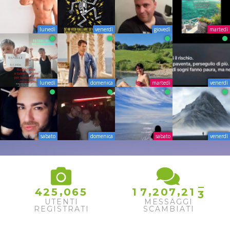
lunedì
venerdì
giovedì
martedì
lunedì
domenica
martedì
venerdì
sabato
domenica
sabato
venerdì
2
,
,
,
4
2
5
0
6
5
1
7
2
0
7
2
1
3
UTENTI
MESSAGGI
REGISTRATI
SCAMBIATI