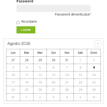
Password
Password dimenticata?
Ricordami
LOGIN
Agosto 2026
Lun
Mar
Mer
Gio
Ven
Sab
Dom
27
28
29
30
31
1
2
3
4
5
6
7
8
9
10
11
12
13
14
15
16
17
18
19
20
21
22
23
24
25
26
27
28
29
30
31
1
2
3
4
5
6