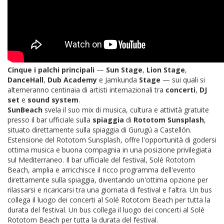
Cinque i palchi principali
—
Sun
Stage
,
Lion
Stage
,
DanceHall
,
Dub
Academy
e Jamkunda
Stage
— sui quali si
alterneranno centinaia di artisti internazionali tra
concerti
,
DJ
set
e
sound
system
.
SunBeach
svela il suo mix di musica, cultura e attività gratuite
presso il bar ufficiale sulla
spiaggia
di
Rototom
Sunsplash
,
situato direttamente sulla spiaggia di Gurugú a Castellón.
Estensione del Rototom Sunsplash, offre l'opportunità di godersi
ottima musica e buona compagnia in una posizione privilegiata
sul Mediterraneo. Il bar ufficiale del festival, Solé Rototom
Beach, amplia e arricchisce il ricco programma dell'evento
direttamente sulla spiaggia, diventando un'ottima opzione per
rilassarsi e ricaricarsi tra una giornata di festival e l'altra. Un bus
collega il luogo dei concerti al Solé Rototom Beach per tutta la
durata del festival. Un bus collega il luogo dei concerti al Solé
Rototom Beach per tutta la durata del festival.