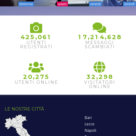
domenica
sabato
venerdì
venerdì
8
9
2
,
,
,
4
2
5
0
6
1
1
7
2
1
4
6
0
3
UTENTI
MESSAGGI
1
REGISTRATI
SCAMBIATI
2
,
,
2
0
2
7
5
3
2
2
9
8
UTENTI ONLINE
VISITATORI
ONLINE
LE NOSTRE CITTÀ
Bari
Lecce
Napoli