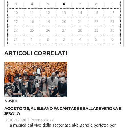
3
4
5
6
7
8
9
10
11
12
13
14
15
16
17
18
19
20
21
22
23
24
25
26
27
28
29
30
31
1
2
3
4
5
6
ARTICOLI CORRELATI
MUSICA
AGOSTO ’26, AL-B.BAND FA CANTARE E BALLARE VERONA E
JESOLO
29/07/2026 |
lorenzotiezzi
la musica dal vivo della scatenata al-b.Band è perfetta per