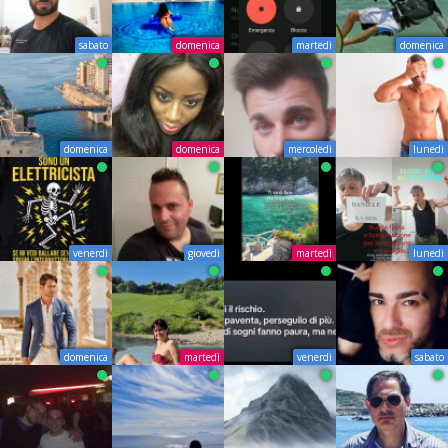
sabato
domenica
martedì
domenica
domenica
domenica
mercoledì
lunedì
venerdì
giovedì
martedì
lunedì
domenica
martedì
venerdì
sabato