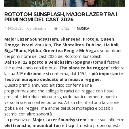
ROTOTOM SUNSPLASH, MAJOR LAZER TRA I
PRIMI NOMI DEL CAST 2026
14/05/2026 |
CarolinaElle
6422
MUSICA
Major Lazer Soundsystem
,
Shenseea
,
Protoje
,
Queen
Omega
,
Israel
Vibration,
The Skatalites
,
Dub
Inc
,
Lia
Kali
,
Biga*Ranx
,
Kybba
,
Greentea
Peng
e
Mr Vegas
sono alcuni
dei primi nomi del cast 2026 del Rototom Sunsplash.
Dal 16 al 22 agosto a Benicàssim (Spagna)
torna il festival
che quest'anno con il motto “
The place to be reggae
” celebra
la sua
31ª edizione
e si conferma, dal 1994, il
più importante
festival europeo dedicato alla musica reggae.
Questo primo annuncio artistico conferma una
programmazione che collega le radici del reggae con il suo
presente, introducendo uno sguardo particolarmente aperto
verso la scena contemporanea. Artisti che riflettono la visione
globale del reggae, ma anche dei suoi molteplici e possibili
scambi con altre sonorità.
La presenza di
Major Lazer Soundsystem
con le sue influenze
elettroniche
,
moombahton
e
trap
dimostra proprio questa