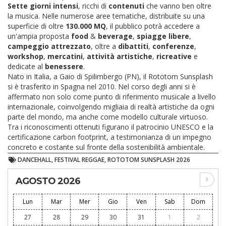
Sette giorni intensi
, ricchi di
contenuti
che vanno ben oltre
la musica. Nelle numerose aree tematiche, distribuite su una
superficie di oltre
130.000 MQ
, il pubblico potrà accedere a
un'ampia proposta
food
&
beverage
,
spiagge
libere
,
campeggio
attrezzato
, oltre a
dibattiti
,
conferenze
,
workshop
,
mercatini
,
attività
artistiche
,
ricreative
e
dedicate al
benessere
.
Nato in Italia, a Gaio di Spilimbergo (PN), il Rototom Sunsplash
si è trasferito in Spagna nel 2010. Nel corso degli anni si è
affermato non solo come punto di riferimento musicale a livello
internazionale, coinvolgendo migliaia di realtà artistiche da ogni
parte del mondo, ma anche come modello culturale virtuoso.
Tra i riconoscimenti ottenuti figurano il patrocinio UNESCO e la
certificazione carbon footprint, a testimonianza di un impegno
concreto e costante sul fronte della sostenibilità ambientale.
DANCEHALL, FESTIVAL REGGAE, ROTOTOM SUNSPLASH 2026
AGOSTO 2026
Lun
Mar
Mer
Gio
Ven
Sab
Dom
27
28
29
30
31
1
2