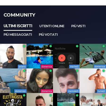
COMMUNITY
ULTIMI ISCRITTI
UTENTI ONLINE
PIÙ VISTI
PIÙ MESSAGGIATI
PIÙ VOTATI
sabato
domenica
martedì
domenica
domenica
domenica
mercoledì
lunedì