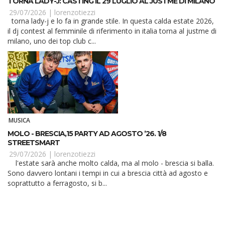
TORNA LADY-J: CASTING IL 29 LUGLIO AL JUSTME DI MILANO
29/07/2026 |
lorenzotiezzi
torna lady-j e lo fa in grande stile. In questa calda estate 2026,
il dj contest al femminile di riferimento in italia torna al justme di
milano, uno dei top club c...
MUSICA
MOLO - BRESCIA,15 PARTY AD AGOSTO ’26. 1/8
STREETSMART
29/07/2026 |
lorenzotiezzi
l'estate sarà anche molto calda, ma al molo - brescia si balla.
Sono davvero lontani i tempi in cui a brescia città ad agosto e
soprattutto a ferragosto, si b...