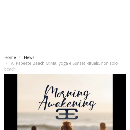
Home
News
Al Papeete Beach MiMa, yoga e Sunset Rituals, non solo
beach...