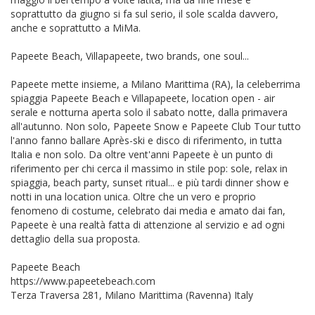
soprattutto da giugno si fa sul serio, il sole scalda davvero,
anche e soprattutto a MiMa.
Papeete Beach, Villapapeete, two brands, one soul...
Papeete mette insieme, a Milano Marittima (RA), la celeberrima
spiaggia Papeete Beach e Villapapeete, location open - air
serale e notturna aperta solo il sabato notte, dalla primavera
all'autunno. Non solo, Papeete Snow e Papeete Club Tour tutto
l'anno fanno ballare Après-ski e disco di riferimento, in tutta
Italia e non solo. Da oltre vent'anni Papeete è un punto di
riferimento per chi cerca il massimo in stile pop: sole, relax in
spiaggia, beach party, sunset ritual... e più tardi dinner show e
notti in una location unica. Oltre che un vero e proprio
fenomeno di costume, celebrato dai media e amato dai fan,
Papeete è una realtà fatta di attenzione al servizio e ad ogni
dettaglio della sua proposta.
Papeete Beach
https://www.papeetebeach.com
Terza Traversa 281, Milano Marittima (Ravenna) Italy