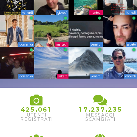
venerdì
giovedì
martedì
lunedì
domenica
martedì
venerdì
sabato
domenica
sabato
venerdì
venerdì
5
,
,
,
4
2
5
0
6
1
1
7
2
3
7
2
3
6
UTENTI
MESSAGGI
7
REGISTRATI
SCAMBIATI
8
9