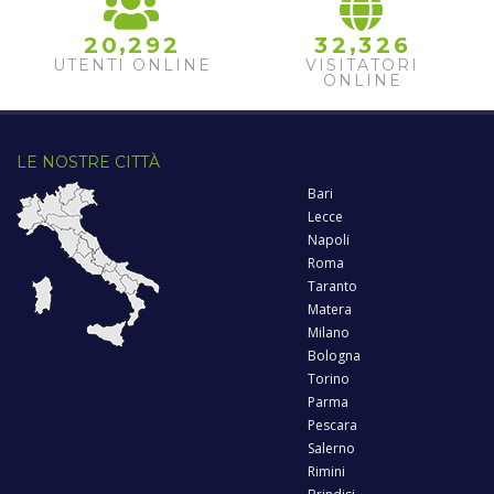
,
,
2
0
2
9
2
3
2
3
2
6
UTENTI ONLINE
VISITATORI
ONLINE
LE NOSTRE CITTÀ
Bari
Lecce
Napoli
Roma
Taranto
Matera
Milano
Bologna
Torino
Parma
Pescara
Salerno
Rimini