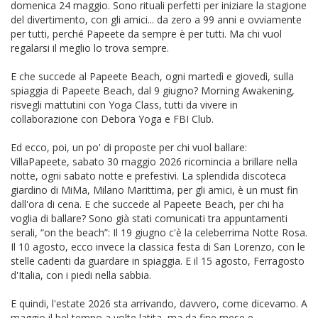
domenica 24 maggio. Sono rituali perfetti per iniziare la stagione
del divertimento, con gli amici... da zero a 99 anni e ovviamente
per tutti, perché Papeete da sempre è per tutti. Ma chi vuol
regalarsi il meglio lo trova sempre.
E che succede al Papeete Beach, ogni martedì e giovedì, sulla
spiaggia di Papeete Beach, dal 9 giugno? Morning Awakening,
risvegli mattutini con Yoga Class, tutti da vivere in
collaborazione con Debora Yoga e FBI Club.
Ed ecco, poi, un po' di proposte per chi vuol ballare:
VillaPapeete, sabato 30 maggio 2026 ricomincia a brillare nella
notte, ogni sabato notte e prefestivi. La splendida discoteca
giardino di MiMa, Milano Marittima, per gli amici, è un must fin
dall'ora di cena. E che succede al Papeete Beach, per chi ha
voglia di ballare? Sono già stati comunicati tra appuntamenti
serali, “on the beach”: Il 19 giugno c'è la celeberrima Notte Rosa.
Il 10 agosto, ecco invece la classica festa di San Lorenzo, con le
stelle cadenti da guardare in spiaggia. E il 15 agosto, Ferragosto
d'Italia, con i piedi nella sabbia.
E quindi, l'estate 2026 sta arrivando, davvero, come dicevamo. A
maggio il bel tempo a volte latita, ma da fine mese e