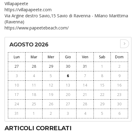
Villapapeete
https://villapapeete.com
Via Argine destro Savio,15 Savio di Ravenna - Milano Marittima
(Ravenna)
https://www.papeetebeach.com/
AGOSTO 2026
Lun
Mar
Mer
Gio
Ven
Sab
Dom
27
28
29
30
31
1
2
3
4
5
6
7
8
9
10
11
12
13
14
15
16
17
18
19
20
21
22
23
24
25
26
27
28
29
30
31
1
2
3
4
5
6
ARTICOLI CORRELATI