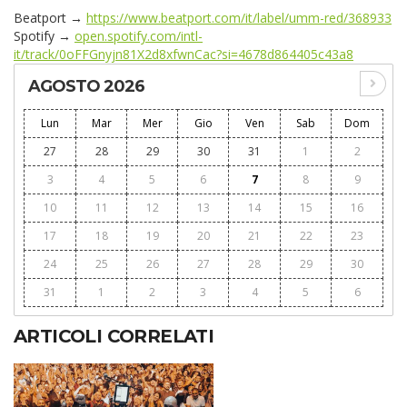
Beatport →
https://www.beatport.com/it/label/umm-red/368933
Spotify →
open.spotify.com/intl-
it/track/0oFFGnyjn81X2d8xfwnCac?si=4678d864405c43a8
AGOSTO 2026
Lun
Mar
Mer
Gio
Ven
Sab
Dom
27
28
29
30
31
1
2
3
4
5
6
7
8
9
10
11
12
13
14
15
16
17
18
19
20
21
22
23
24
25
26
27
28
29
30
31
1
2
3
4
5
6
ARTICOLI CORRELATI