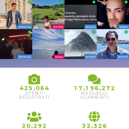
domenica
martedì
venerdì
sabato
domenica
sabato
venerdì
venerdì
,
,
,
4
2
5
0
6
4
1
7
1
9
6
2
7
2
UTENTI
MESSAGGI
REGISTRATI
SCAMBIATI
,
,
2
0
2
9
2
3
2
3
2
6