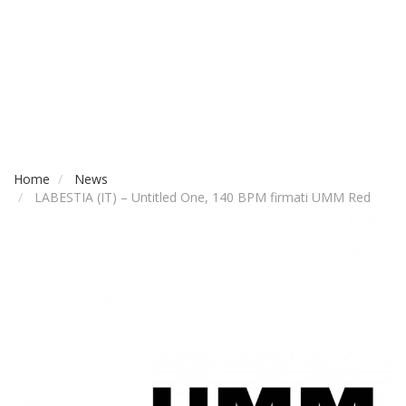
Home
News
LABESTIA (IT) – Untitled One, 140 BPM firmati UMM Red