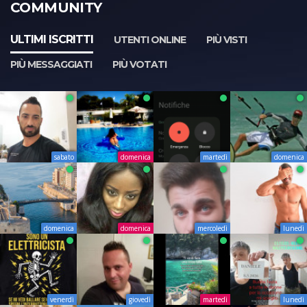
COMMUNITY
ULTIMI ISCRITTI
UTENTI ONLINE
PIÙ VISTI
PIÙ MESSAGGIATI
PIÙ VOTATI
sabato
domenica
martedì
domenica
domenica
domenica
mercoledì
lunedì
venerdì
giovedì
martedì
lunedì