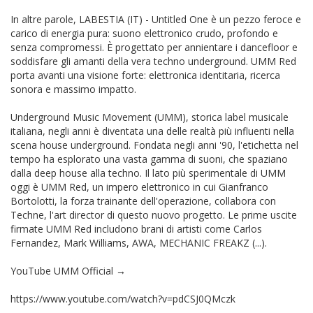
In altre parole, LABESTIA (IT) - Untitled One è un pezzo feroce e
carico di energia pura: suono elettronico crudo, profondo e
senza compromessi. È progettato per annientare i dancefloor e
soddisfare gli amanti della vera techno underground. UMM Red
porta avanti una visione forte: elettronica identitaria, ricerca
sonora e massimo impatto.
Underground Music Movement (UMM), storica label musicale
italiana, negli anni è diventata una delle realtà più influenti nella
scena house underground. Fondata negli anni '90, l'etichetta nel
tempo ha esplorato una vasta gamma di suoni, che spaziano
dalla deep house alla techno. Il lato più sperimentale di UMM
oggi è UMM Red, un impero elettronico in cui Gianfranco
Bortolotti, la forza trainante dell'operazione, collabora con
Techne, l'art director di questo nuovo progetto. Le prime uscite
firmate UMM Red includono brani di artisti come Carlos
Fernandez, Mark Williams, AWA, MECHANIC FREAKZ (...).
YouTube UMM Official →
https://www.youtube.com/watch?v=pdCSJ0QMczk