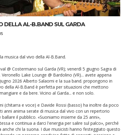
IVO DELLA AL-B.BAND SUL GARDA
WS
la musica dal vivo della Al-B.Band.
al @ Costermano sul Garda (VR); venerdì 5 giugno Sagra di
o, Veronello Lake Lounge @ Bardolino (VR)... avete appena
i giugno 2026 Alberto Salaorni e la sua band. propongono in
ivo della Al-B.Band è perfetta per situazioni che mettono
ngiare e da bere. Vicino al Garda... e non solo.
 (chitarra e voce) e Davide Rossi (basso) ha inoltre da poco
ti anni anima serate di musica dal vivo con un repertorio
e ballare il pubblico. «Suoniamo insieme da 25 anni»,
ssa e continua a darci l'energia per salire sul palco», perché
a anche chi la suona. I due musicisti hanno festeggiato questo