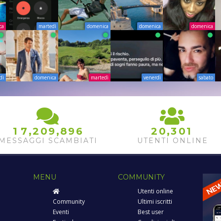
ca
martedì
domenica
domenica
domenica
dì
domenica
martedì
venerdì
sabato
,
,
,
1
7
2
0
9
8
9
6
2
0
3
0
1
MESSAGGI SCAMBIATI
UTENTI ONLINE
MENU
COMMUNITY
Utenti online
Community
Ultimi iscritti
Eventi
Best user