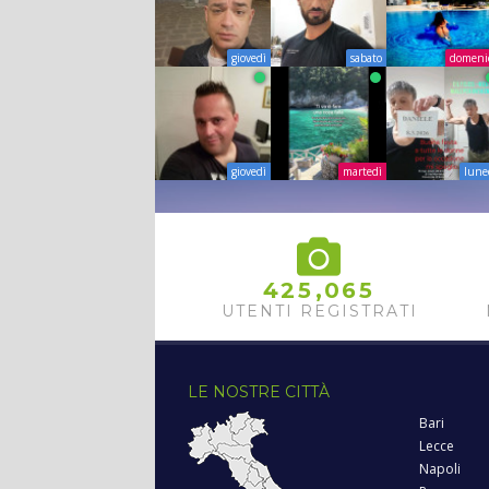
giovedì
sabato
domeni
giovedì
martedì
lune
,
4
2
5
0
6
5
UTENTI REGISTRATI
LE NOSTRE CITTÀ
Bari
Lecce
Napoli