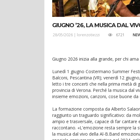
GIUGNO ’26, LA MUSICA DAL V
28/05/2026 |
lorenzotiezzi
6721
NE
Giugno 2026 inizia alla grande, per chi ama 
Lunedì 1 giugno Costermano Summer Festiv
Balconi, Pescantina (VR); venerdì 12 giugn
letto i tre concerti che nella prima metà d
provincia di Verona. Perché la musica dal v
insieme emozioni, canzoni, cose buone da ma
La formazione composta da Alberto Salaorni
raggiunto un traguardo significativo: da mol
ampio e trasversale, capace di far cantare 
raccontano. «L'emozione resta sempre la ste
la musica dal vivo della Al-B.Band emozion