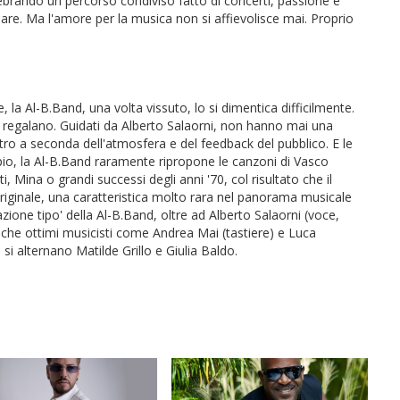
lebrando un percorso condiviso fatto di concerti, passione e
ssare. Ma l'amore per la musica non si affievolisce mai. Proprio
la Al-B.Band, una volta vissuto, lo si dimentica difficilmente.
ti regalano. Guidati da Alberto Salaorni, non hanno mai una
ltro a seconda dell'atmosfera e del feedback del pubblico. E le
pio, la Al-B.Band raramente ripropone le canzoni di Vasco
, Mina o grandi successi degli anni '70, col risultato che il
riginale, una caratteristica molto rara nel panorama musicale
ione tipo' della Al-B.Band, oltre ad Alberto Salaorni (voce,
nche ottimi musicisti come Andrea Mai (tastiere) e Luca
 si alternano Matilde Grillo e Giulia Baldo.