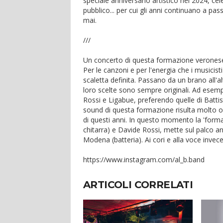
speciale anniversario artistico nel 2024, ce
pubblico... per cui gli anni continuano a pa
mai.
///
Un concerto di questa formazione veronese, 
Per le canzoni e per l'energia che i musicis
scaletta definita. Passano da un brano all'a
loro scelte sono sempre originali. Ad esem
Rossi e Ligabue, preferendo quelle di Battisti
sound di questa formazione risulta molto o
di questi anni. In questo momento la 'formaz
chitarra) e Davide Rossi, mette sul palco a
Modena (batteria). Ai cori e alla voce invece
https://www.instagram.com/al_b.band
ARTICOLI CORRELATI