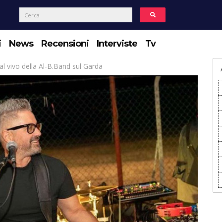
i
News
Recensioni
Interviste
Tv
al vivo della Al-B.Band sul Garda