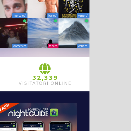
mercoledì
lunedì
venerdì
domenica
sabato
venerdì
,
3
2
3
3
9
VISITATORI ONLINE