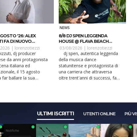
NEWS
GOSTO '26: ALEX
8/8 DJ SPEN LEGGENDA
TI FA DI NUOVO
HOUSE @ FLAVA BEACH
RE LA SUA COSENZA
CASTEL VOLTURNO CE
/2026 |
lorenzotiezzi
03/08/2026 |
lorenzotiezzi
dj spen, autentica leggenda
ese da anni protagonista
della musica dance
cena italiana ed
statunitense e protagonista di
zionale, il 15 agosto
una carriera che attraversa
 far ballare la sua
oltre trent'anni di successi, fa
, anzi, una delle sp...
ballare caserta. �...
ULTIMI ISCRITTI
UTENTI ONLINE
PIÙ VI