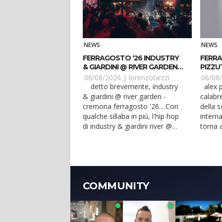
NEWS
NEWS
FERRAGOSTO ‘26 INDUSTRY
FERRA
& GIARDINI @ RIVER GARDEN
PIZZU
CREMONA
BALLA
06/08/2026 |
lorenzotiezzi
06/08
detto brevemente, industry
alex pizzuti, dj producer
& giardini @ river garden -
calabr
cremona ferragosto '26... Con
della s
qualche sillaba in più, l'hip hop
interna
di industry & giardini river @
torna a
river gar...
cosenza
COMMUNITY