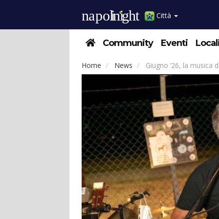
Città
Community
Eventi
Local
Home
News
Giugno ’26, la musica d