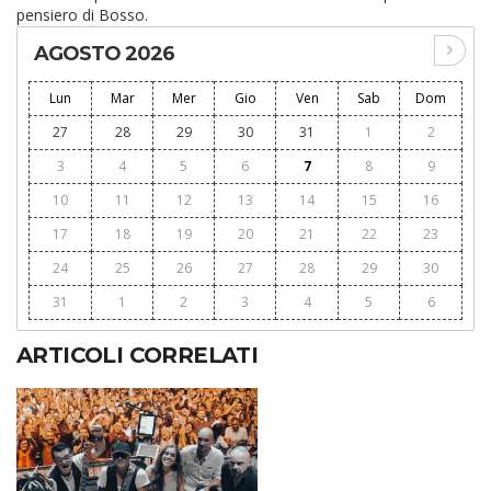
pensiero di Bosso.
AGOSTO 2026
Lun
Mar
Mer
Gio
Ven
Sab
Dom
27
28
29
30
31
1
2
3
4
5
6
7
8
9
10
11
12
13
14
15
16
17
18
19
20
21
22
23
24
25
26
27
28
29
30
31
1
2
3
4
5
6
ARTICOLI CORRELATI