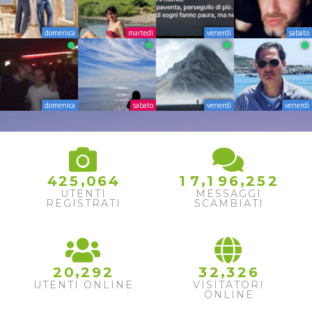
domenica
martedì
venerdì
sabato
domenica
sabato
venerdì
venerdì
,
,
,
4
2
5
0
6
4
1
7
1
9
6
2
5
2
UTENTI
MESSAGGI
REGISTRATI
SCAMBIATI
,
,
2
0
2
9
2
3
2
3
2
6
UTENTI ONLINE
VISITATORI
ONLINE