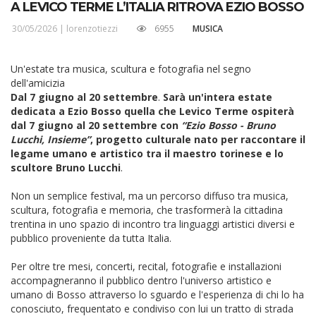
A LEVICO TERME L’ITALIA RITROVA EZIO BOSSO
30/05/2026 |
lorenzotiezzi
6955
MUSICA
Un'estate tra musica, scultura e fotografia nel segno
dell'amicizia
Dal 7 giugno al 20 settembre
.
Sarà un'intera estate
dedicata a Ezio Bosso quella che Levico Terme ospiterà
dal 7 giugno al 20 settembre con
“Ezio Bosso - Bruno
Lucchi, Insieme”
, progetto culturale nato per raccontare il
legame umano e artistico tra il maestro torinese e lo
scultore Bruno Lucchi
.
Non un semplice festival, ma un percorso diffuso tra musica,
scultura, fotografia e memoria, che trasformerà la cittadina
trentina in uno spazio di incontro tra linguaggi artistici diversi e
pubblico proveniente da tutta Italia.
Per oltre tre mesi, concerti, recital, fotografie e installazioni
accompagneranno il pubblico dentro l'universo artistico e
umano di Bosso attraverso lo sguardo e l'esperienza di chi lo ha
conosciuto, frequentato e condiviso con lui un tratto di strada