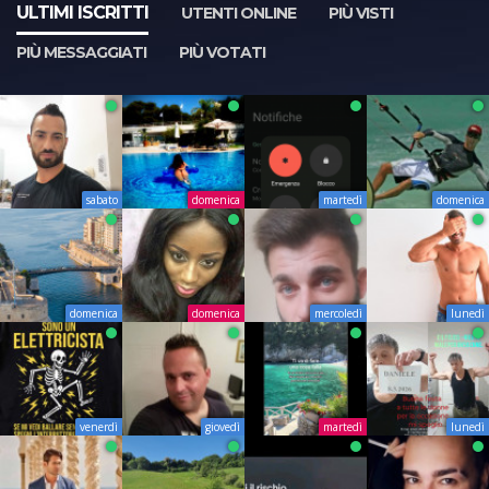
ULTIMI ISCRITTI
UTENTI ONLINE
PIÙ VISTI
PIÙ MESSAGGIATI
PIÙ VOTATI
sabato
domenica
martedì
domenica
domenica
domenica
mercoledì
lunedì
venerdì
giovedì
martedì
lunedì