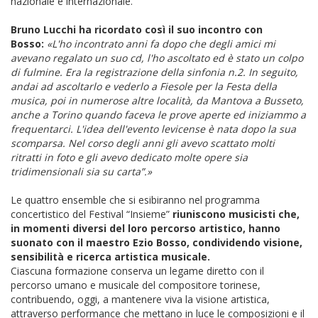
nazionale e internazionale.
Bruno Lucchi ha ricordato così il suo incontro con
Bosso:
«L'ho incontrato anni fa dopo che degli amici mi
avevano regalato un suo cd, l'ho ascoltato ed è stato un colpo
di fulmine. Era la registrazione della sinfonia n.2. In seguito,
andai ad ascoltarlo e vederlo a Fiesole per la Festa della
musica, poi in numerose altre località, da Mantova a Busseto,
anche a Torino quando faceva le prove aperte ed iniziammo a
frequentarci. L'idea dell'evento levicense è nata dopo la sua
scomparsa. Nel corso degli anni gli avevo scattato molti
ritratti in foto e gli avevo dedicato molte opere sia
tridimensionali sia su carta”.»
Le quattro ensemble che si esibiranno nel programma
concertistico del Festival “Insieme”
riuniscono musicisti che,
in momenti diversi del loro percorso artistico, hanno
suonato con il maestro Ezio Bosso, condividendo visione,
sensibilità e ricerca artistica musicale.
Ciascuna formazione conserva un legame diretto con il
percorso umano e musicale del compositore torinese,
contribuendo, oggi, a mantenere viva la visione artistica,
attraverso performance che mettano in luce le composizioni e il