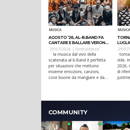
MUSICA
MUSIC
AGOSTO ’26, AL-B.BAND FA
TORNA
CANTARE E BALLARE VERONA
LUGLI
E JESOLO
29/07/2026 |
lorenzotiezzi
29/07
la musica dal vivo della
torna lady-j e lo fa in grande
scatenata al-b.Band è perfetta
stile. 
per situazioni che mettono
2026, i
insieme emozioni, canzoni,
di rife
cose buone da mangiare e da
justme
bere. Anche ad agosto...
club c..
COMMUNITY