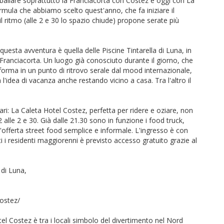
ballare soprattutto la Franciacorta con Costez e oggi con La
rmula che abbiamo scelto quest'anno, che fa iniziare il
 il ritmo (alle 2 e 30 lo spazio chiude) propone serate più
uesta avventura è quella delle Piscine Tintarella di Luna, in
 Franciacorta. Un luogo già conosciuto durante il giorno, che
sforma in un punto di ritrovo serale dal mood internazionale,
a l'idea di vacanza anche restando vicino a casa. Tra l'altro il
i: La Caleta Hotel Costez, perfetta per ridere e oziare, non
 alle 2 e 30. Già dalle 21.30 sono in funzione i food truck,
offerta street food semplice e informale. L'ingresso è con
 i residenti maggiorenni è previsto accesso gratuito grazie al
 di Luna,
ostez/
l Costez è tra i locali simbolo del divertimento nel Nord