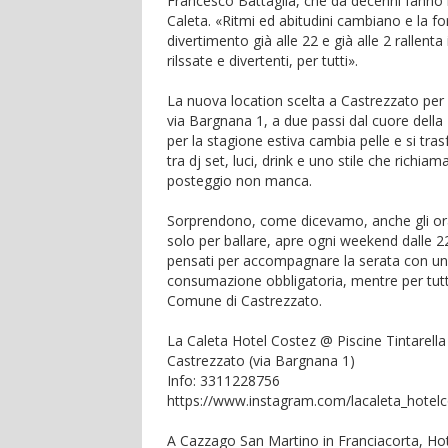
Francesco Battaglia, che da decenni fanno 
Caleta. «Ritmi ed abitudini cambiano e la fo
divertimento già alle 22 e già alle 2 rallenta
rilssate e divertenti, per tutti».
La nuova location scelta a Castrezzato per q
via Bargnana 1, a due passi dal cuore della
per la stagione estiva cambia pelle e si tra
tra dj set, luci, drink e uno stile che richiam
posteggio non manca.
Sorprendono, come dicevamo, anche gli orar
solo per ballare, apre ogni weekend dalle 22
pensati per accompagnare la serata con un'
consumazione obbligatoria, mentre per tutti
Comune di Castrezzato.
La Caleta Hotel Costez @ Piscine Tintarella
Castrezzato (via Bargnana 1)
Info: 3311228756
https://www.instagram.com/lacaleta_hotelc
A Cazzago San Martino in Franciacorta, Hote