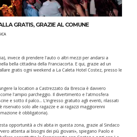
ALLA GRATIS, GRAZIE AL COMUNE
ICA
a), invece di prendere l'auto o altri mezzi per andarsi a
ella bella cittadina della Franciacorta. E qui, grazie ad un
ballare gratis ogni weekend a La Caleta Hotel Costez, presso le
giungere la location a Castrezzato da Brescia è davvero
ì come l'ampio parcheggio. Il divertimento e l'atmosfera
cine e sotto il palco... L'ingresso gratuito agli eventi, rilassati
è riservato solo alle ragazze e ai ragazzi maggiorenni
sumazione è obbligatoria).
esta opportunità a chi abita in questa zona, grazie al Sindaco
ero attenta ai bisogni dei più giovani», spiegano Paolo e