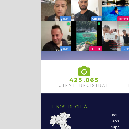
giovedì
sabato
domeni
giovedì
martedì
lune
,
4
2
5
0
6
5
UTENTI REGISTRATI
LE NOSTRE CITTÀ
Bari
Lecce
Napoli