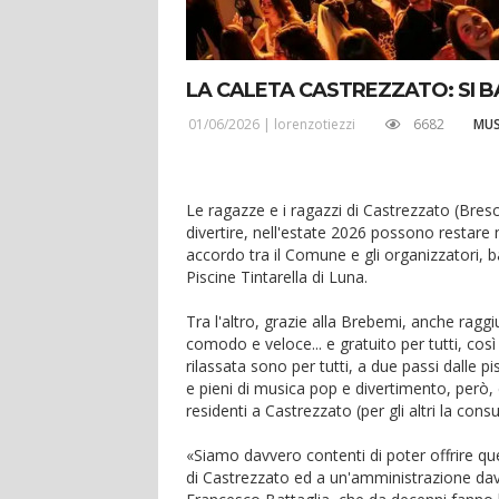
LA CALETA CASTREZZATO: SI B
01/06/2026 |
lorenzotiezzi
6682
MUS
Le ragazze e i ragazzi di Castrezzato (Bresci
divertire, nell'estate 2026 possono restare n
accordo tra il Comune e gli organizzatori, 
Piscine Tintarella di Luna.
Tra l'altro, grazie alla Brebemi, anche rag
comodo e veloce... e gratuito per tutti, cos
rilassata sono per tutti, a due passi dalle pis
e pieni di musica pop e divertimento, però, 
residenti a Castrezzato (per gli altri la con
«Siamo davvero contenti di poter offrire qu
di Castrezzato ed a un'amministrazione davv