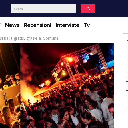
i
News
Recensioni
Interviste
Tv
i balla gratis, grazie al Comune