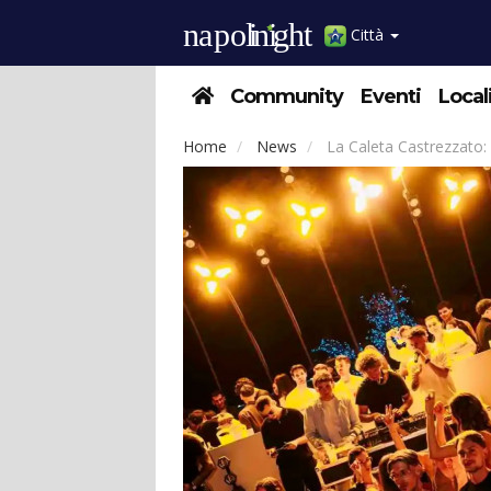
Città
Community
Eventi
Local
Home
News
La Caleta Castrezzato: s