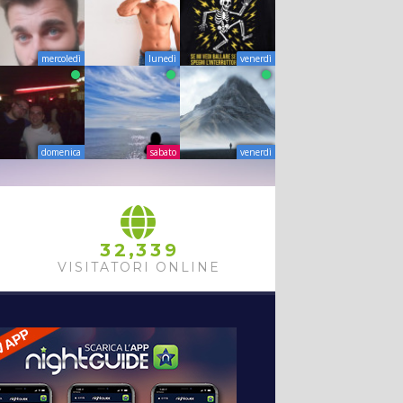
mercoledì
lunedì
venerdì
domenica
sabato
venerdì
,
3
2
3
3
9
VISITATORI ONLINE