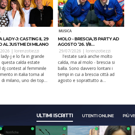
A
MUSICA
 LADY-J: CASTING IL 29
MOLO - BRESCIA,15 PARTY AD
O AL JUSTME DI MILANO
AGOSTO ’26. 1/8
STREETSMART
/2026 |
lorenzotiezzi
29/07/2026 |
lorenzotiezzi
l'estate sarà anche molto
In questa calda estate
calda, ma al molo - brescia si
l dj contest al femminile
balla. Sono davvero lontani i
rimento in italia torna al
tempi in cui a brescia città ad
 di milano, uno dei top
agosto e soprattutto a
.
ferragosto, si b...
ULTIMI ISCRITTI
UTENTI ONLINE
PIÙ VI