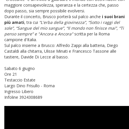
maggiore consapevolezza, speranza e la certezza che, passo
dopo passo, sia sempre possibile evolversi.
Durante il concerto, Brusco porterà sul palco anche
i suoi brani
più amati
, tra cui
“L'erba della giovinezza”
,
“Sotto i raggi del
sole”
,
“Sangue del mio sangue”
,
“Il mondo non finisce mai”
,
“Ti
penso sempre” e "Ancora e Ancora"
scritta per la Roma
campione d'Italia.
Sul palco insieme a Brusco: Alfredo Zappi alla batteria, Diego
Castaldi alla chitarra, Ulisse Minati e Francesco Tassone alle
tastiere, Davide Di Lecce al basso.
Sabato 6 giugno
Ore 21
Testaccio Estate
Largo Dino Frisullo - Roma
Ingresso Libero
Infoline 3924308689