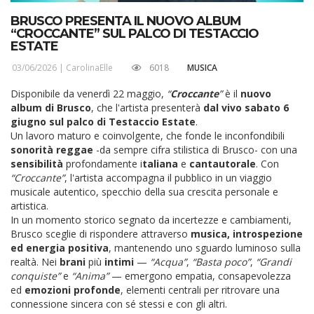
BRUSCO PRESENTA IL NUOVO ALBUM
“CROCCANTE” SUL PALCO DI TESTACCIO
ESTATE
03/06/2026 |
CarolinaElle
6018
MUSICA
Disponibile da venerdì 22 maggio,
“
Croccante
”
è il
nuovo
album di Brusco
, che l'artista presenterà
dal vivo sabato 6
giugno sul palco di Testaccio Estate
.
Un lavoro maturo e coinvolgente, che fonde le inconfondibili
sonorità reggae
-da sempre cifra stilistica di Brusco- con una
sensibilità
profondamente i
taliana
e
cantautorale
. Con
“Croccante”
, l'artista accompagna il pubblico in un viaggio
musicale autentico, specchio della sua crescita personale e
artistica.
In un momento storico segnato da incertezze e cambiamenti,
Brusco sceglie di rispondere attraverso
musica, introspezione
ed energia positiva
, mantenendo uno sguardo luminoso sulla
realtà. Nei
brani
più
intimi
—
“Acqua”
,
“Basta poco”
,
“Grandi
conquiste”
e
“Anima”
— emergono empatia, consapevolezza
ed
emozioni profonde
, elementi centrali per ritrovare una
connessione sincera con sé stessi e con gli altri.