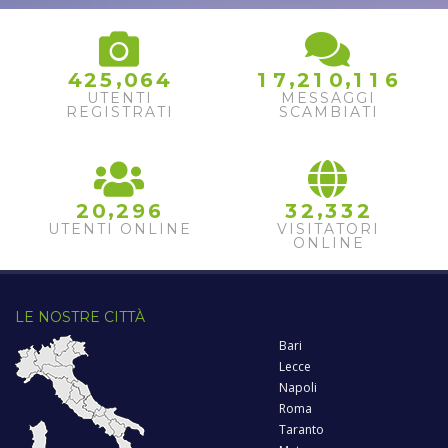
6
,
,
,
4
2
5
0
6
4
1
7
2
1
0
1
1
7
UTENTI
MESSAGGI
REGISTRATI
SCAMBIATI
8
,
,
2
0
2
9
6
3
2
3
3
2
UTENTI ONLINE
VISITATORI
ONLINE
LE NOSTRE CITTÀ
Bari
Lecce
Napoli
Roma
Taranto