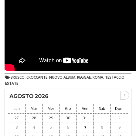
BRUSCO, CROCCANTE, NUOVO ALBUM, REGGAE, ROMA, TESTACCIO
ESTATE
AGOSTO 2026
Lun
Mar
Mer
Gio
Ven
Sab
Dom
27
28
29
30
31
1
2
3
4
5
6
7
8
9