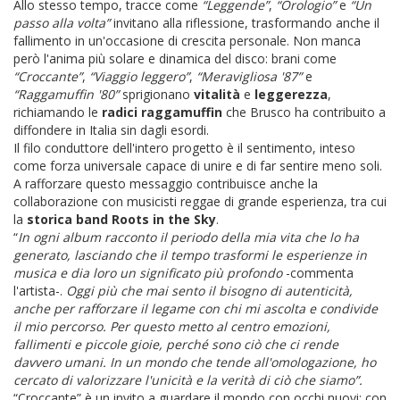
Allo stesso tempo, tracce come
“Leggende”
,
“Orologio”
e
“Un
passo alla volta”
invitano alla riflessione, trasformando anche il
fallimento in un'occasione di crescita personale. Non manca
però l'anima più solare e dinamica del disco: brani come
“Croccante”
,
“Viaggio leggero”
,
“Meravigliosa '87”
e
“Raggamuffin '80”
sprigionano
vitalità
e
leggerezza
,
richiamando le
radici
raggamuffin
che Brusco ha contribuito a
diffondere in Italia sin dagli esordi.
Il filo conduttore dell'intero progetto è il sentimento, inteso
come forza universale capace di unire e di far sentire meno soli.
A rafforzare questo messaggio contribuisce anche la
collaborazione con musicisti reggae di grande esperienza, tra cui
la
storica band Roots in the Sky
.
“
In ogni album racconto il periodo della mia vita che lo ha
generato, lasciando che il tempo trasformi le esperienze in
musica e dia loro un significato più profondo
-commenta
l'artista-.
Oggi più che mai sento il bisogno di autenticità,
anche per rafforzare il legame con chi mi ascolta e condivide
il mio percorso. Per questo metto al centro emozioni,
fallimenti e piccole gioie, perché sono ciò che ci rende
davvero umani. In un mondo che tende all'omologazione, ho
cercato di valorizzare l'unicità e la verità di ciò che siamo”.
“Croccante” è un invito a guardare il mondo con occhi nuovi: con