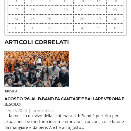
10
11
12
13
14
15
16
17
18
19
20
21
22
23
24
25
26
27
28
29
30
31
1
2
3
4
5
6
ARTICOLI CORRELATI
MUSICA
AGOSTO ’26, AL-B.BAND FA CANTARE E BALLARE VERONA E
JESOLO
29/07/2026 |
lorenzotiezzi
la musica dal vivo della scatenata al-b.Band è perfetta per
situazioni che mettono insieme emozioni, canzoni, cose buone
da mangiare e da bere. Anche ad agosto...