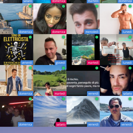
sabato
domenica
martedì
domenica
domenica
domenica
mercoledì
lunedì
venerdì
giovedì
martedì
lunedì
domenica
martedì
venerdì
sabato
domenica
sabato
venerdì
venerdì