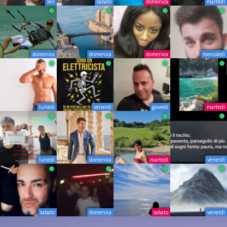
Ieri
sabato
domenica
martedì
domenica
domenica
domenica
mercoledì
lunedì
venerdì
giovedì
martedì
lunedì
domenica
martedì
venerdì
sabato
domenica
sabato
venerdì