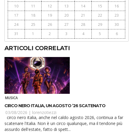
10
11
12
13
14
15
16
17
18
19
20
21
22
23
24
25
26
27
28
29
30
31
1
2
3
4
5
6
ARTICOLI CORRELATI
MUSICA
CIRCO NERO ITALIA, UN AGOSTO ’26 SCATENATO
03/08/2026 |
lorenzotiezzi
circo nero italia, anche nel caldo agosto 2026, continua a far
scatenare l'italia. Non è un circo qualunque, ma il tendone più
assurdo dell'estate, fatto di spett...