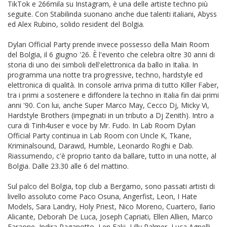
TikTok e 266mila su Instagram, è una delle artiste techno più
seguite. Con Stabilinda suonano anche due talenti italiani, Abyss
ed Alex Rubino, solido resident del Bolgia.
Dylan Official Party prende invece possesso della Main Room
del Bolgia, il 6 giugno '26. È l'evento che celebra oltre 30 anni di
storia di uno dei simboli dell'elettronica da ballo in Italia. In
programma una notte tra progressive, techno, hardstyle ed
elettronica di qualità. In console arriva prima di tutto Killer Faber,
tra i primi a sostenere e diffondere la techno in Italia fin dai primi
anni '90. Con lui, anche Super Marco May, Cecco Dj, Micky Vi,
Hardstyle Brothers (impegnati in un tributo a Dj Zenith). Intro a
cura di Tinh4user e voce by Mr. Fudo. In Lab Room Dylan
Official Party continua in Lab Room con Uncle K, Tkane,
Kriminalsound, Darawd, Humble, Leonardo Roghi e Dab.
Riassumendo, c'è proprio tanto da ballare, tutto in una notte, al
Bolgia. Dalle 23.30 alle 6 del mattino.
Sul palco del Bolgia, top club a Bergamo, sono passati artisti di
livello assoluto come Paco Osuna, Angerfist, Leon, I Hate
Models, Sara Landry, Holy Priest, Nico Moreno, Cuartero, Ilario
Alicante, Deborah De Luca, Joseph Capriati, Ellen Allien, Marco
Faraone, Indira Paganotto, Len Faki, Lilly Palmer, Luca Agnelli,