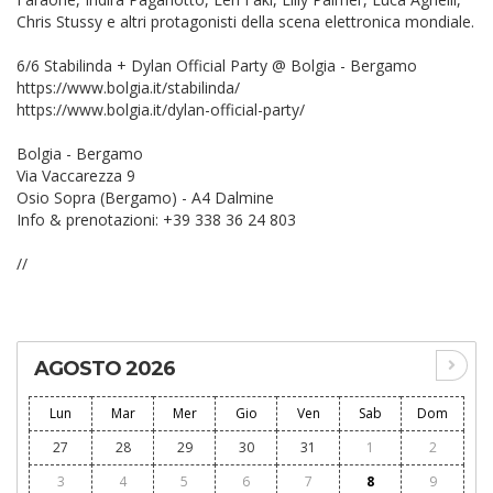
Chris Stussy e altri protagonisti della scena elettronica mondiale.
6/6 Stabilinda + Dylan Official Party @ Bolgia - Bergamo
https://www.bolgia.it/stabilinda/
https://www.bolgia.it/dylan-official-party/
Bolgia - Bergamo
Via Vaccarezza 9
Osio Sopra (Bergamo) - A4 Dalmine
Info & prenotazioni: +39 338 36 24 803
//
AGOSTO 2026
Lun
Mar
Mer
Gio
Ven
Sab
Dom
27
28
29
30
31
1
2
3
4
5
6
7
8
9