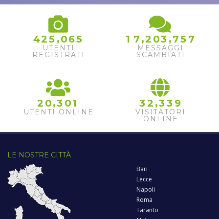
,
,
,
4
2
5
0
6
5
1
7
2
0
3
7
5
7
UTENTI
MESSAGGI
REGISTRATI
SCAMBIATI
,
,
2
0
3
0
1
3
2
3
3
9
UTENTI ONLINE
VISITATORI
ONLINE
LE NOSTRE CITTÀ
Bari
Lecce
Napoli
Roma
Taranto