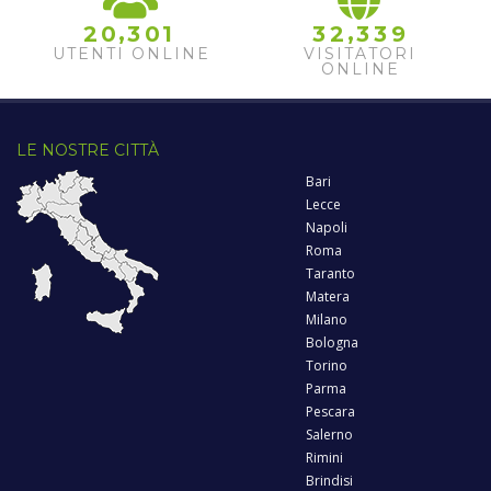
,
,
2
0
3
0
1
3
2
3
3
9
UTENTI ONLINE
VISITATORI
ONLINE
LE NOSTRE CITTÀ
Bari
Lecce
Napoli
Roma
Taranto
Matera
Milano
Bologna
Torino
Parma
Pescara
Salerno
Rimini
Brindisi