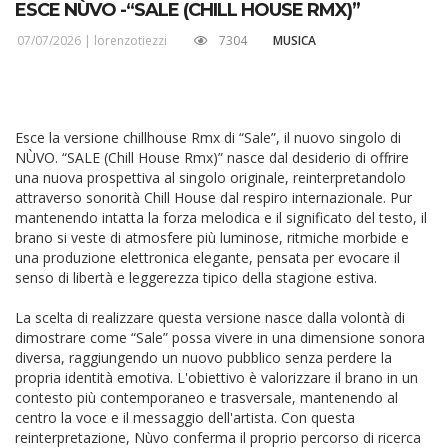
ESCE NÙVO -“SALE (CHILL HOUSE RMX)”
07/07/2026 |
lorenzotiezzi
7304
MUSICA
Esce la versione chillhouse Rmx di “Sale”, il nuovo singolo di
NÙVO. “SALE (Chill House Rmx)” nasce dal desiderio di offrire
una nuova prospettiva al singolo originale, reinterpretandolo
attraverso sonorità Chill House dal respiro internazionale. Pur
mantenendo intatta la forza melodica e il significato del testo, il
brano si veste di atmosfere più luminose, ritmiche morbide e
una produzione elettronica elegante, pensata per evocare il
senso di libertà e leggerezza tipico della stagione estiva.
La scelta di realizzare questa versione nasce dalla volontà di
dimostrare come “Sale” possa vivere in una dimensione sonora
diversa, raggiungendo un nuovo pubblico senza perdere la
propria identità emotiva. L'obiettivo è valorizzare il brano in un
contesto più contemporaneo e trasversale, mantenendo al
centro la voce e il messaggio dell'artista. Con questa
reinterpretazione, Nùvo conferma il proprio percorso di ricerca