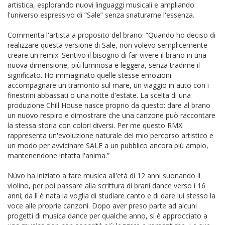
artistica, esplorando nuovi linguaggi musicali e ampliando
l'universo espressivo di “Sale” senza snaturarne l'essenza.
Commenta l'artista a proposito del brano: “Quando ho deciso di
realizzare questa versione di Sale, non volevo semplicemente
creare un remix. Sentivo il bisogno di far vivere il brano in una
nuova dimensione, più luminosa e leggera, senza tradirne il
significato. Ho immaginato quelle stesse emozioni
accompagnare un tramonto sul mare, un viaggio in auto con i
finestrini abbassati o una notte d'estate. La scelta di una
produzione Chill House nasce proprio da questo: dare al brano
un nuovo respiro e dimostrare che una canzone può raccontare
la stessa storia con colori diversi. Per me questo RMX
rappresenta un'evoluzione naturale del mio percorso artistico e
un modo per avvicinare SALE a un pubblico ancora più ampio,
mantenendone intatta l'anima.”
Nùvo ha iniziato a fare musica all'età di 12 anni suonando il
violino, per poi passare alla scrittura di brani dance verso i 16
anni; da lì è nata la voglia di studiare canto e di dare lui stesso la
voce alle proprie canzoni. Dopo aver preso parte ad alcuni
progetti di musica dance per qualche anno, si è approcciato a