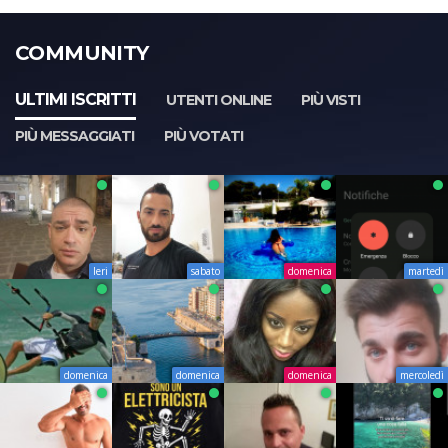
COMMUNITY
ULTIMI ISCRITTI
UTENTI ONLINE
PIÙ VISTI
PIÙ MESSAGGIATI
PIÙ VOTATI
Ieri
sabato
domenica
martedì
domenica
domenica
domenica
mercoledì