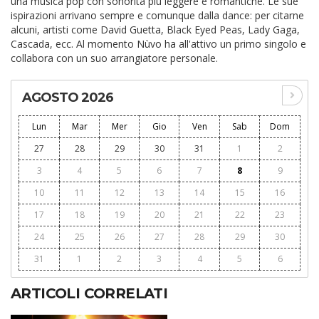
una musica pop con sonorità più leggere e romantiche. Le sue
ispirazioni arrivano sempre e comunque dalla dance: per citarne
alcuni, artisti come David Guetta, Black Eyed Peas, Lady Gaga,
Cascada, ecc. Al momento Nùvo ha all'attivo un primo singolo e
collabora con un suo arrangiatore personale.
AGOSTO 2026
Lun
Mar
Mer
Gio
Ven
Sab
Dom
27
28
29
30
31
1
2
3
4
5
6
7
8
9
10
11
12
13
14
15
16
17
18
19
20
21
22
23
24
25
26
27
28
29
30
31
1
2
3
4
5
6
ARTICOLI CORRELATI