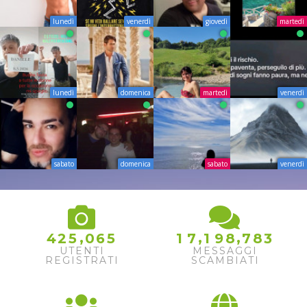
lunedì
venerdì
giovedì
martedì
lunedì
domenica
martedì
venerdì
sabato
domenica
sabato
venerdì
,
,
,
4
2
5
0
6
5
1
7
1
9
8
7
8
3
UTENTI
MESSAGGI
REGISTRATI
SCAMBIATI