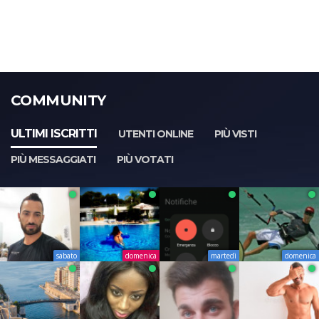
COMMUNITY
ULTIMI ISCRITTI
UTENTI ONLINE
PIÙ VISTI
PIÙ MESSAGGIATI
PIÙ VOTATI
sabato
domenica
martedì
domenica