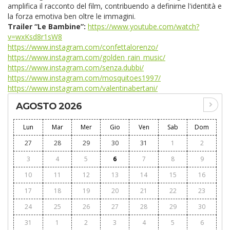
amplifica il racconto del film, contribuendo a definirne l'identità e
la forza emotiva ben oltre le immagini.
Trailer “Le Bambine”:
https://www.youtube.com/watch?
v=wxKsd8r1sW8
https://www.instagram.com/confettalorenzo/
https://www.instagram.com/golden_rain_music/
https://www.instagram.com/senza.dubbi/
https://www.instagram.com/mosquitoes1997/
https://www.instagram.com/valentinabertani/
AGOSTO 2026
Lun
Mar
Mer
Gio
Ven
Sab
Dom
27
28
29
30
31
1
2
3
4
5
6
7
8
9
10
11
12
13
14
15
16
17
18
19
20
21
22
23
24
25
26
27
28
29
30
31
1
2
3
4
5
6