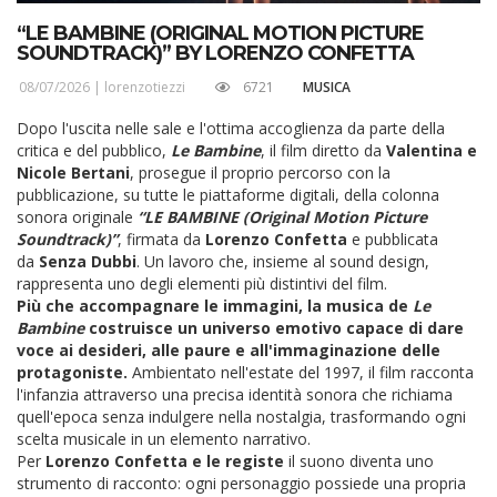
“LE BAMBINE (ORIGINAL MOTION PICTURE
SOUNDTRACK)” BY LORENZO CONFETTA
08/07/2026 |
lorenzotiezzi
6721
MUSICA
Dopo l'uscita nelle sale e l'ottima accoglienza da parte della
critica e del pubblico,
Le Bambine
, il film diretto da
Valentina e
Nicole Bertani
, prosegue il proprio percorso con la
pubblicazione, su tutte le piattaforme digitali, della colonna
sonora originale
“LE BAMBINE (Original Motion Picture
Soundtrack)”
, firmata da
Lorenzo Confetta
e pubblicata
da
Senza Dubbi
. Un lavoro che, insieme al sound design,
rappresenta uno degli elementi più distintivi del film.
Più che accompagnare le immagini, la musica de
Le
Bambine
costruisce un universo emotivo capace di dare
voce ai desideri, alle paure e all'immaginazione delle
protagoniste.
Ambientato nell'estate del 1997, il film racconta
l'infanzia attraverso una precisa identità sonora che richiama
quell'epoca senza indulgere nella nostalgia, trasformando ogni
scelta musicale in un elemento narrativo.
Per
Lorenzo Confetta e le registe
il suono diventa uno
strumento di racconto: ogni personaggio possiede una propria