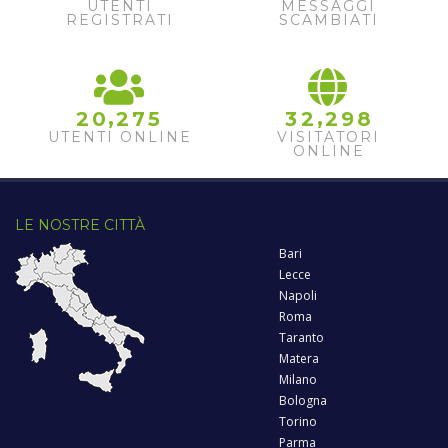
7
3
UTENTI
MESSAGGI
8
REGISTRATI
SCAMBIATI
9
0
,
,
2
0
2
7
5
3
2
2
9
8
UTENTI ONLINE
VISITATORI
ONLINE
LE NOSTRE CITTÀ
Bari
Lecce
Napoli
Roma
Taranto
Matera
Milano
Bologna
Torino
Parma