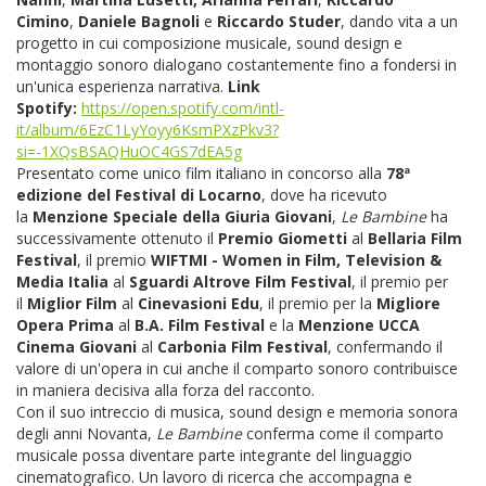
Cimino
,
Daniele Bagnoli
e
Riccardo Studer
, dando vita a un
progetto in cui composizione musicale, sound design e
montaggio sonoro dialogano costantemente fino a fondersi in
un'unica esperienza narrativa.
Link
Spotify:
https://open.spotify.com/intl-
it/album/6EzC1LyYoyy6KsmPXzPkv3?
si=-1XQsBSAQHuOC4GS7dEA5g
Presentato come unico film italiano in concorso alla
78ª
edizione del Festival di Locarno
, dove ha ricevuto
la
Menzione Speciale della Giuria Giovani
,
Le Bambine
ha
successivamente ottenuto il
Premio Giometti
al
Bellaria Film
Festival
, il premio
WIFTMI - Women in Film, Television &
Media Italia
al
Sguardi Altrove Film Festival
, il premio per
il
Miglior Film
al
Cinevasioni Edu
, il premio per la
Migliore
Opera Prima
al
B.A. Film Festival
e la
Menzione UCCA
Cinema Giovani
al
Carbonia Film Festival
, confermando il
valore di un'opera in cui anche il comparto sonoro contribuisce
in maniera decisiva alla forza del racconto.
Con il suo intreccio di musica, sound design e memoria sonora
degli anni Novanta,
Le Bambine
conferma come il comparto
musicale possa diventare parte integrante del linguaggio
cinematografico. Un lavoro di ricerca che accompagna e