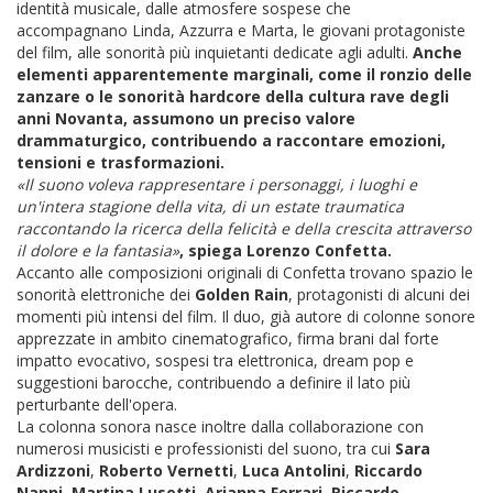
identità musicale, dalle atmosfere sospese che
accompagnano Linda, Azzurra e Marta, le giovani protagoniste
del film, alle sonorità più inquietanti dedicate agli adulti.
Anche
elementi apparentemente marginali, come il ronzio delle
zanzare o le sonorità hardcore della cultura rave degli
anni Novanta, assumono un preciso valore
drammaturgico, contribuendo a raccontare emozioni,
tensioni e trasformazioni.
«Il suono voleva rappresentare i personaggi, i luoghi e
un'intera stagione della vita, di un estate traumatica
raccontando la ricerca della felicità e della crescita attraverso
il dolore e la fantasia»
, spiega Lorenzo Confetta.
Accanto alle composizioni originali di Confetta trovano spazio le
sonorità elettroniche dei
Golden Rain
, protagonisti di alcuni dei
momenti più intensi del film. Il duo, già autore di colonne sonore
apprezzate in ambito cinematografico, firma brani dal forte
impatto evocativo, sospesi tra elettronica, dream pop e
suggestioni barocche, contribuendo a definire il lato più
perturbante dell'opera.
La colonna sonora nasce inoltre dalla collaborazione con
numerosi musicisti e professionisti del suono, tra cui
Sara
Ardizzoni
,
Roberto Vernetti
,
Luca Antolini
,
Riccardo
Nanni
,
Martina Lusetti, Arianna Ferrari
,
Riccardo