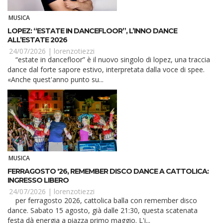
MUSICA
LOPEZ: “ESTATE IN DANCEFLOOR”, L’INNO DANCE
ALL’ESTATE 2026
24/07/2026 |
lorenzotiezzi
“estate in dancefloor” è il nuovo singolo di lopez, una traccia
dance dal forte sapore estivo, interpretata dalla voce di spee.
«Anche quest'anno punto su...
MUSICA
FERRAGOSTO '26, REMEMBER DISCO DANCE A CATTOLICA:
INGRESSO LIBERO
24/07/2026 |
lorenzotiezzi
per ferragosto 2026, cattolica balla con remember disco
dance. Sabato 15 agosto, già dalle 21:30, questa scatenata
festa dà energia a piazza primo maggio. L'i...