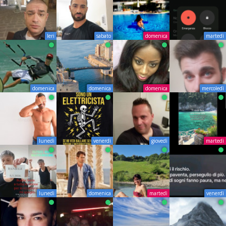
Ieri
sabato
domenica
martedì
domenica
domenica
domenica
mercoledì
lunedì
venerdì
giovedì
martedì
lunedì
domenica
martedì
venerdì