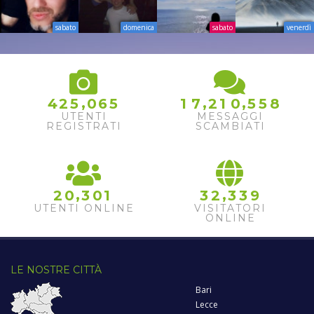
sabato
domenica
sabato
venerdì
,
,
,
4
2
5
0
6
5
1
7
2
1
0
5
5
8
UTENTI
MESSAGGI
REGISTRATI
SCAMBIATI
,
,
2
0
3
0
1
3
2
3
3
9
UTENTI ONLINE
VISITATORI
ONLINE
LE NOSTRE CITTÀ
Bari
Lecce