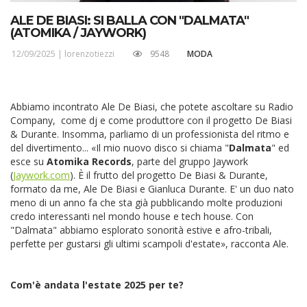
ALE DE BIASI: SI BALLA CON "DALMATA"
(ATOMIKA / JAYWORK)
12/09/2025 |
lorenzotiezzi
9548
MODA
Abbiamo incontrato Ale De Biasi, che potete ascoltare su Radio
Company, come dj e come produttore con il progetto De Biasi
& Durante. Insomma, parliamo di un professionista del ritmo e
del divertimento...
«Il mio nuovo disco si chiama "
Dalmata
" ed
esce su
Atomika Records
, parte del gruppo Jaywork
(
Jaywork.com
). È il frutto del progetto De Biasi & Durante,
formato da me, Ale De Biasi e Gianluca Durante. E' un duo nato
meno di un anno fa che sta già pubblicando molte produzioni
credo interessanti nel mondo house e tech house. Con
"Dalmata" abbiamo esplorato sonorità estive e afro-tribali,
perfette per gustarsi gli ultimi scampoli d'estate»,
racconta Ale.
Com'è andata l'estate 2025 per te?