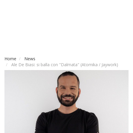
Home
News
Ale De Biasi: si balla con "Dalmata" (Atomika / Jaywork)