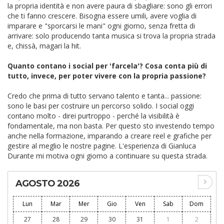
la propria identità e non avere paura di sbagliare: sono gli errori
che ti fanno crescere. Bisogna essere umili, avere voglia di
imparare e "sporcarsi le mani" ogni giorno, senza fretta di
arrivare: solo producendo tanta musica si trova la propria strada
e, chissà, magari la hit.
Quanto contano i social per 'farcela'? Cosa conta più di
tutto, invece, per poter vivere con la propria passione?
Credo che prima di tutto servano talento e tanta... passione:
sono le basi per costruire un percorso solido. I social oggi
contano molto - direi purtroppo - perché la visibilità è
fondamentale, ma non basta. Per questo sto investendo tempo
anche nella formazione, imparando a creare reel e grafiche per
gestire al meglio le nostre pagine. L'esperienza di Gianluca
Durante mi motiva ogni giorno a continuare su questa strada.
AGOSTO 2026
Lun
Mar
Mer
Gio
Ven
Sab
Dom
27
28
29
30
31
1
2