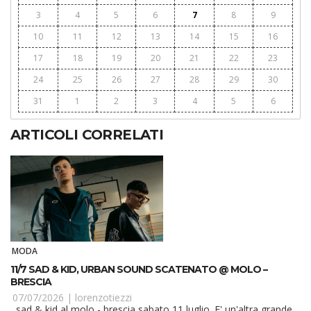
3
4
5
6
7
8
9
10
11
12
13
14
15
16
17
18
19
20
21
22
23
24
25
26
27
28
29
30
31
1
2
3
4
5
6
ARTICOLI CORRELATI
MODA
11/7 SAD & KID, URBAN SOUND SCATENATO @ MOLO –
BRESCIA
07/07/2026 |
lorenzotiezzi
sad & kid al molo - brescia sabato 11 luglio. E' un'altra grande