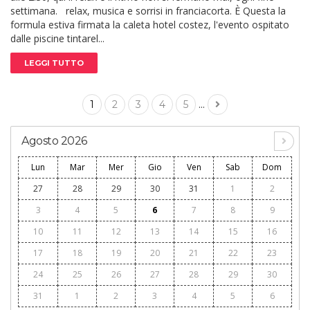
settimana. relax, musica e sorrisi in franciacorta. È Questa la
formula estiva firmata la caleta hotel costez, l'evento ospitato
dalle piscine tintarel...
LEGGI TUTTO
...
1
2
3
4
5
Agosto 2026
Lun
Mar
Mer
Gio
Ven
Sab
Dom
27
28
29
30
31
1
2
3
4
5
6
7
8
9
10
11
12
13
14
15
16
17
18
19
20
21
22
23
24
25
26
27
28
29
30
31
1
2
3
4
5
6