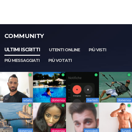
COMMUNITY
ULTIMI ISCRITTI
UTENTI ONLINE
PIÙ VISTI
PIÙ MESSAGGIATI
PIÙ VOTATI
sabato
domenica
martedì
domenica
domenica
domenica
mercoledì
lunedì