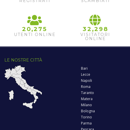
REGISTRATI
SCAMBIATI
4
5
6
,
,
2
0
2
7
5
3
2
2
9
8
UTENTI ONLINE
VISITATORI
ONLINE
LE NOSTRE CITTÀ
Bari
Lecce
Napoli
Roma
Taranto
Matera
Milano
Bologna
Torino
Parma
Pescara