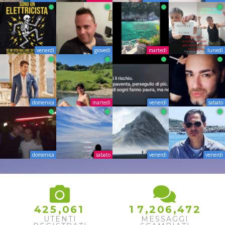
venerdì
giovedì
martedì
lunedì
domenica
martedì
venerdì
sabato
domenica
sabato
venerdì
venerdì
2
,
,
,
4
2
5
0
6
1
1
7
2
0
6
4
7
3
UTENTI
MESSAGGI