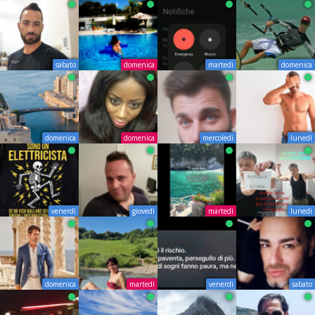
sabato
domenica
martedì
domenica
domenica
domenica
mercoledì
lunedì
venerdì
giovedì
martedì
lunedì
domenica
martedì
venerdì
sabato