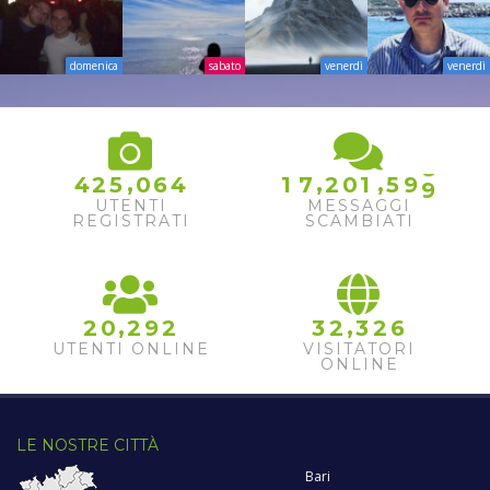
domenica
sabato
venerdì
venerdì
7
8
,
,
,
4
2
5
0
6
4
1
7
2
0
1
5
9
9
UTENTI
MESSAGGI
REGISTRATI
SCAMBIATI
,
,
2
0
2
9
2
3
2
3
2
6
UTENTI ONLINE
VISITATORI
ONLINE
LE NOSTRE CITTÀ
Bari