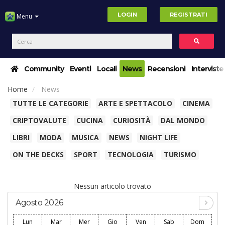
LOGIN
REGISTRATI
Menu
Community
Eventi
Locali
News
Recensioni
Interviste
Home
News
TUTTE LE CATEGORIE
ARTE E SPETTACOLO
CINEMA
CRIPTOVALUTE
CUCINA
CURIOSITÀ
DAL MONDO
LIBRI
MODA
MUSICA
NEWS
NIGHT LIFE
ON THE DECKS
SPORT
TECNOLOGIA
TURISMO
Nessun articolo trovato
Agosto 2026
Lun
Mar
Mer
Gio
Ven
Sab
Dom