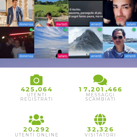
domenica
martedì
venerdì
sabato
domenica
sabato
venerdì
venerdì
,
,
,
4
2
5
0
6
4
1
7
2
0
1
4
6
6
UTENTI
MESSAGGI
REGISTRATI
SCAMBIATI
,
,
2
0
2
9
2
3
2
3
2
6
UTENTI ONLINE
VISITATORI