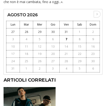
che non è mai cambiata, fino a oggi...».
AGOSTO 2026
Lun
Mar
Mer
Gio
Ven
Sab
Dom
27
28
29
30
31
1
2
3
4
5
6
7
8
9
10
11
12
13
14
15
16
17
18
19
20
21
22
23
24
25
26
27
28
29
30
31
1
2
3
4
5
6
ARTICOLI CORRELATI