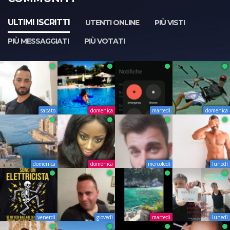
ULTIMI ISCRITTI
UTENTI ONLINE
PIÙ VISTI
PIÙ MESSAGGIATI
PIÙ VOTATI
sabato
domenica
martedì
domenica
domenica
domenica
mercoledì
lunedì
venerdì
giovedì
martedì
lunedì