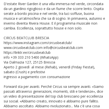
D'estate River Garden è una villa immersa nel verde, circondata
da un giardino rigoglioso e da un fiume che scorre lento. Ospita
serate a bordo piscina e nel verde, tra luci soffuse, buona
musica e un'atmosfera che sa di sogno. In primavera, autunno e
inverno diventa Rivera House. E il programma musicale non
cambia. Eccellenza, soprattutto house e non solo.
CIRCUS BEATCLUB BRESCIA
https://www.instagram.com/circusbeatclub/
www.circusbeatclub.com info@circusbeatclub.com
https://linktr.ee/circusbeatclub
info +39 333 210 5400 (WhatsApp)
Via Dalmazia 127, 25125 Brescia
Aperto 2 giovedì al mese (Rehab), venerdì (Friday Fiesta!),
sabato (Crush) e prefestivi
ingresso a pagamento con consumazione
Forward sta per avanti. Perché Circus va sempre avanti. «Siamo
passati attraverso generazioni, momenti, stili e tendenze», dice
un video di presentazione del top club bresciano per eccellenza
sui social. «Abbiamo creato, innovato e abbiamo pure fallito.
Abbiamo ascoltato. Abbiamo rivoluzionato... Ma c'è una cosa