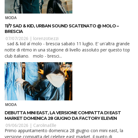
MODA
11/7 SAD & KID, URBAN SOUND SCATENATO @ MOLO –
BRESCIA
07/07/2026 |
lorenzotiezzi
sad & kid al molo - brescia sabato 11 luglio. E' un'altra grande
notte di ritmo in una stagione di livello assoluto per questo top
club italiano. molo - bresci...
MODA
DEBUTTA MINI EAST, LA VERSIONE COMPATTA DI EAST
MARKET DOMENICA 28 GIUGNO DA FACTORY ELEVEN
09/06/2026 |
CarolinaElle
Primo appuntamento domenica 28 giugno con mini east, la
versione compatta del celebre east market, il punto di