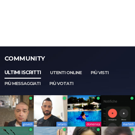
COMMUNITY
ULTIMI ISCRITTI
UTENTI ONLINE
PIÙ VISTI
PIÙ MESSAGGIATI
PIÙ VOTATI
giovedì
sabato
domenica
martedì