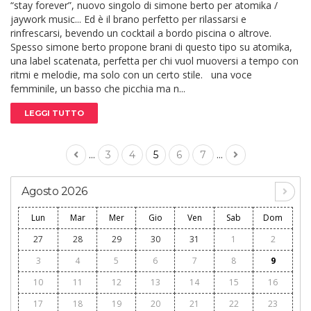
“stay forever”, nuovo singolo di simone berto per atomika /
jaywork music... Ed è il brano perfetto per rilassarsi e
rinfrescarsi, bevendo un cocktail a bordo piscina o altrove.
Spesso simone berto propone brani di questo tipo su atomika,
una label scatenata, perfetta per chi vuol muoversi a tempo con
ritmi e melodie, ma solo con un certo stile. una voce
femminile, un basso che picchia ma n...
LEGGI TUTTO
...
...
3
4
5
6
7
Agosto 2026
Lun
Mar
Mer
Gio
Ven
Sab
Dom
27
28
29
30
31
1
2
3
4
5
6
7
8
9
10
11
12
13
14
15
16
17
18
19
20
21
22
23