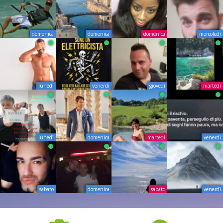
domenica
domenica
domenica
mercoledì
lunedì
venerdì
giovedì
martedì
lunedì
domenica
martedì
venerdì
sabato
domenica
sabato
venerdì