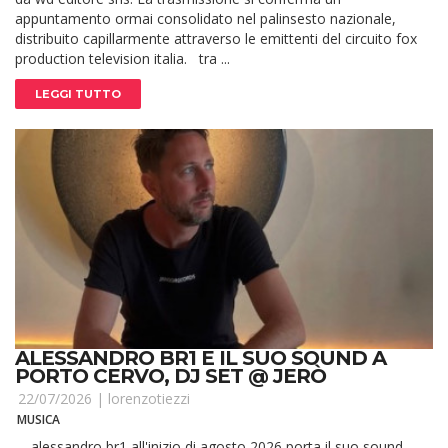
appuntamento ormai consolidato nel palinsesto nazionale,
distribuito capillarmente attraverso le emittenti del circuito fox
production television italia. tra ...
LEGGI TUTTO
ALESSANDRO BR1 E IL SUO SOUND A
PORTO CERVO, DJ SET @ JERÒ
22/07/2026 |
lorenzotiezzi
MUSICA
alessandro br1 all'inizio di agosto 2026 porta il suo sound