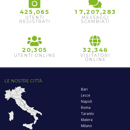
3
,
,
,
4
2
5
0
6
5
1
7
2
0
7
2
8
4
UTENTI
MESSAGGI
REGISTRATI
SCAMBIATI
,
,
2
0
3
0
5
3
2
3
4
6
UTENTI ONLINE
VISITATORI
ONLINE
LE NOSTRE CITTÀ
Bari
Lecce
Napoli
Roma
Taranto
Matera
Milano