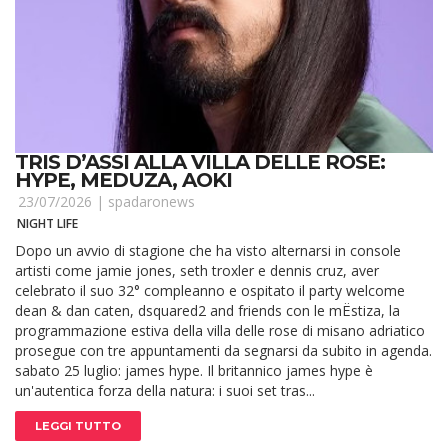
TRIS D’ASSI ALLA VILLA DELLE ROSE:
HYPE, MEDUZA, AOKI
23/07/2026 |
spadaronews
NIGHT LIFE
Dopo un avvio di stagione che ha visto alternarsi in console
artisti come jamie jones, seth troxler e dennis cruz, aver
celebrato il suo 32° compleanno e ospitato il party welcome
dean & dan caten, dsquared2 and friends con le mËstiza, la
programmazione estiva della villa delle rose di misano adriatico
prosegue con tre appuntamenti da segnarsi da subito in agenda.
sabato 25 luglio: james hype. Il britannico james hype è
un'autentica forza della natura: i suoi set tras...
LEGGI TUTTO